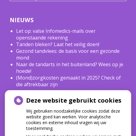
NIEUWS
Let op: valse Infomedics-mails over
openstaande rekening
Tanden bleken? Laat het veilig doen!
Gezond tandvlees: de basis voor een gezonde
mond
Naar de tandarts in het buitenland? Wees op je
hoede!
(Mond)zorgkosten gemaakt in 2025? Check of
die aftrekbaar zijn
Deze website gebruikt cookies
HOE GEZOND IS JE MOND?
Wij gebruiken noodzakelijke cookies zodat deze
website goed kan werken. Voor analytische
cookies en externe inhoud vragen wij uw
toestemming.