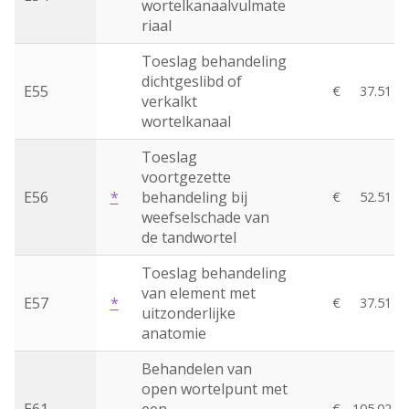
wortelkanaalvulmate
riaal
Toeslag behandeling
dichtgeslibd of
E55
€
37.51
verkalkt
wortelkanaal
Toeslag
voortgezette
E56
*
behandeling bij
€
52.51
weefselschade van
de tandwortel
Toeslag behandeling
van element met
E57
*
€
37.51
uitzonderlijke
anatomie
Behandelen van
open wortelpunt met
€
105.02