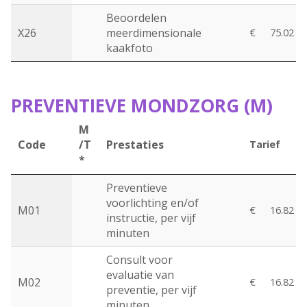
Beoordelen
X26
meerdimensionale
€
75.02
kaakfoto
PREVENTIEVE MONDZORG (M)
M
Code
/T
Prestaties
Tarief
*
Preventieve
voorlichting en/of
M01
€
16.82
instructie, per vijf
minuten
Consult voor
evaluatie van
M02
€
16.82
preventie, per vijf
minuten