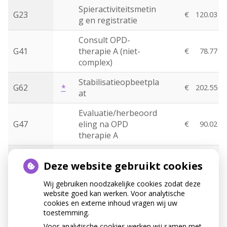
Spieractiviteitsmetin
G23
€
120.03
g en registratie
Consult OPD-
G41
therapie A (niet-
€
78.77
complex)
Stabilisatieopbeetpla
G62
*
€
202.55
at
Evaluatie/herbeoord
G47
eling na OPD
€
90.02
therapie A
Consult OPD-
G43
€
151.53
Deze website gebruikt cookies
therapie B (complex)
Wij gebruiken noodzakelijke cookies zodat deze
Therapeutische
G44
*
€
82.52
website goed kan werken. Voor analytische
injectie
cookies en externe inhoud vragen wij uw
toestemming.
Consult voor
Voor analytische cookies werken wij samen met