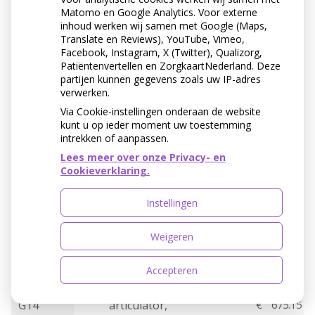
instructie
G46
*
€
60.01
Matomo en Google Analytics. Voor externe
apparatuur
inhoud werken wij samen met Google (Maps,
(eenmalig)
Translate en Reviews), YouTube, Vimeo,
Facebook, Instagram, X (Twitter), Qualizorg,
Evaluatie/herbeoord
Patiëntenvertellen en ZorgkaartNederland. Deze
G48
eling na OPD
€
150.03
partijen kunnen gegevens zoals uw IP-adres
therapie B
verwerken.
Via Cookie-instellingen onderaan de website
Niet-standaard
kunt u op ieder moment uw toestemming
G10
€
112.53
beetregistratie
intrekken of aanpassen.
Lees meer over onze Privacy- en
G11
Scharnierasbepaling
€
112.53
Cookieverklaring.
Centrale
G12
€
105.02
Instellingen
relatiebepaling
Protrale/laterale
Weigeren
G13
€
75.02
bepalingen
Accepteren
Instellen volledig
instelbare
G14
articulator,
€
675.15