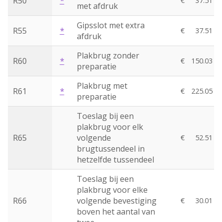
R50
*
€
37.51
met afdruk
Gipsslot met extra
R55
*
€
37.51
afdruk
Plakbrug zonder
R60
*
€
150.03
preparatie
Plakbrug met
R61
*
€
225.05
preparatie
Toeslag bij een
plakbrug voor elk
R65
volgende
€
52.51
brugtussendeel in
hetzelfde tussendeel
Toeslag bij een
plakbrug voor elke
R66
volgende bevestiging
€
30.01
boven het aantal van