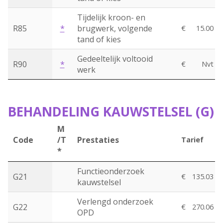
Tijdelijk kroon- en
R85
*
brugwerk, volgende
€
15.00
tand of kies
Gedeeltelijk voltooid
R90
*
€
Nvt
werk
BEHANDELING KAUWSTELSEL (G)
M
Code
/T
Prestaties
Tarief
*
Functieonderzoek
G21
€
135.03
kauwstelsel
Verlengd onderzoek
G22
€
270.06
OPD