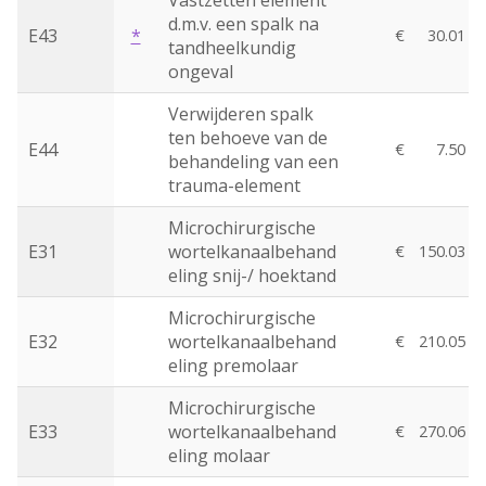
Vastzetten element
d.m.v. een spalk na
E43
*
€
30.01
tandheelkundig
ongeval
Verwijderen spalk
ten behoeve van de
E44
€
7.50
behandeling van een
trauma-element
Microchirurgische
E31
wortelkanaalbehand
€
150.03
eling snij-/ hoektand
Microchirurgische
E32
wortelkanaalbehand
€
210.05
eling premolaar
Microchirurgische
E33
wortelkanaalbehand
€
270.06
eling molaar