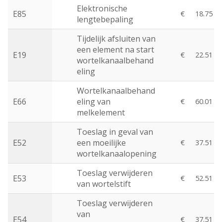
Elektronische
E85
€
18.75
lengtebepaling
Tijdelijk afsluiten van
een element na start
E19
€
22.51
wortelkanaalbehand
eling
Wortelkanaalbehand
E66
eling van
€
60.01
melkelement
Toeslag in geval van
E52
een moeilijke
€
37.51
wortelkanaalopening
Toeslag verwijderen
E53
€
52.51
van wortelstift
Toeslag verwijderen
van
E54
€
37.51