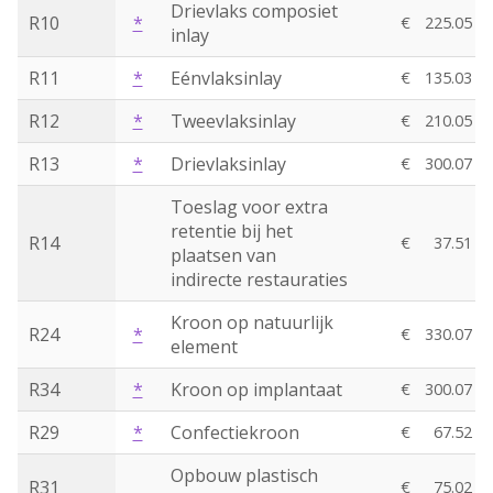
Drievlaks composiet
R10
*
€
225.05
inlay
R11
*
Eénvlaksinlay
€
135.03
R12
*
Tweevlaksinlay
€
210.05
R13
*
Drievlaksinlay
€
300.07
Toeslag voor extra
retentie bij het
R14
€
37.51
plaatsen van
indirecte restauraties
Kroon op natuurlijk
R24
*
€
330.07
element
R34
*
Kroon op implantaat
€
300.07
R29
*
Confectiekroon
€
67.52
Opbouw plastisch
R31
€
75.02