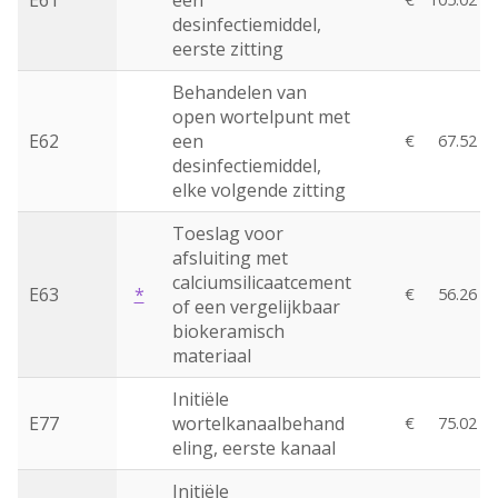
E61
een
desinfectiemiddel,
eerste zitting
Behandelen van
open wortelpunt met
E62
een
€
67.52
desinfectiemiddel,
elke volgende zitting
Toeslag voor
afsluiting met
calciumsilicaatcement
E63
*
€
56.26
of een vergelijkbaar
biokeramisch
materiaal
Initiële
E77
wortelkanaalbehand
€
75.02
eling, eerste kanaal
Initiële