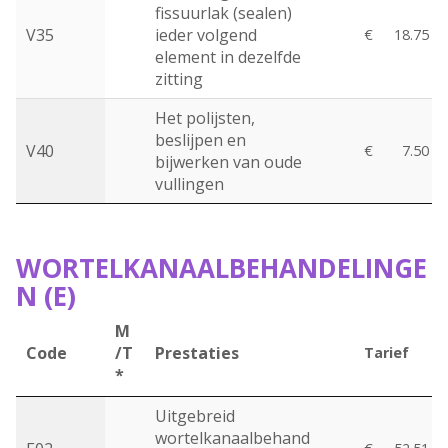
fissuurlak (sealen)
V35
ieder volgend
€
18.75
element in dezelfde
zitting
Het polijsten,
beslijpen en
V40
€
7.50
bijwerken van oude
vullingen
WORTELKANAALBEHANDELINGE
N (E)
M
Code
/T
Prestaties
Tarief
*
Uitgebreid
wortelkanaalbehand