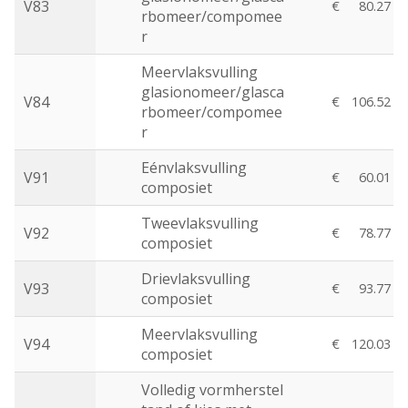
V83
€
80.27
rbomeer/compomee
r
Meervlaksvulling
glasionomeer/glasca
V84
€
106.52
rbomeer/compomee
r
Eénvlaksvulling
V91
€
60.01
composiet
Tweevlaksvulling
V92
€
78.77
composiet
Drievlaksvulling
V93
€
93.77
composiet
Meervlaksvulling
V94
€
120.03
composiet
Volledig vormherstel