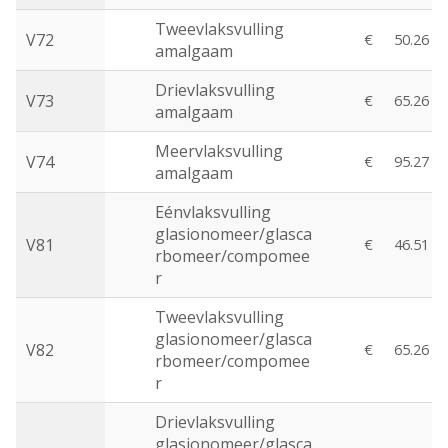
Tweevlaksvulling
V72
€
50.26
amalgaam
Drievlaksvulling
V73
€
65.26
amalgaam
Meervlaksvulling
V74
€
95.27
amalgaam
Eénvlaksvulling
glasionomeer/glasca
V81
€
46.51
rbomeer/compomee
r
Tweevlaksvulling
glasionomeer/glasca
V82
€
65.26
rbomeer/compomee
r
Drievlaksvulling
glasionomeer/glasca