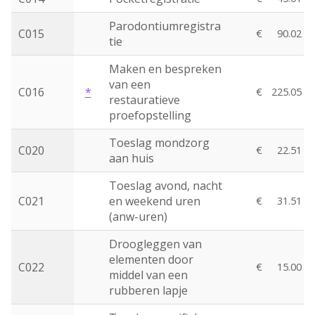
Parodontiumregistra
C015
€
90.02
tie
Maken en bespreken
van een
C016
*
€
225.05
restauratieve
proefopstelling
Toeslag mondzorg
C020
€
22.51
aan huis
Toeslag avond, nacht
C021
en weekend uren
€
31.51
(anw-uren)
Droogleggen van
elementen door
C022
€
15.00
middel van een
rubberen lapje