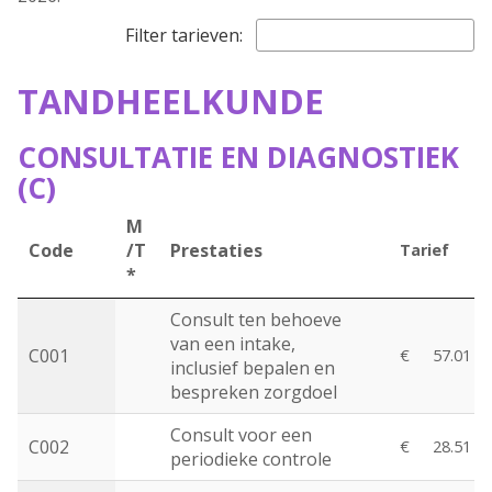
Filter tarieven:
TANDHEELKUNDE
CONSULTATIE EN DIAGNOSTIEK
(C)
M
Code
/T
Prestaties
Tarief
*
Consult ten behoeve
van een intake,
C001
€
57.01
inclusief bepalen en
bespreken zorgdoel
Consult voor een
C002
€
28.51
periodieke controle