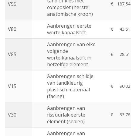
tand of kies met
V95
€
187.54
composiet (herstel
anatomische kroon)
Aanbrengen eerste
V80
€
43.51
wortelkanaalstift
Aanbrengen van elke
volgende
V85
€
28.51
wortelkanaalstift in
hetzelfde element
Aanbrengen schildje
van tandkleurig
V15
€
90.02
plastisch materiaal
(facing)
Aanbrengen van
V30
fissuurlak eerste
€
33.76
element (sealen)
Aanbrengen van