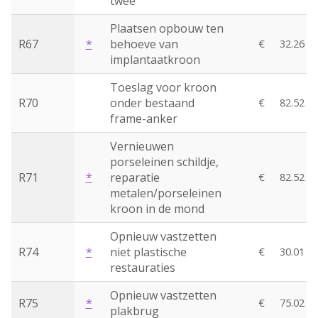
twee
Plaatsen opbouw ten
R67
*
behoeve van
€
32.26
implantaatkroon
Toeslag voor kroon
R70
onder bestaand
€
82.52
frame-anker
Vernieuwen
porseleinen schildje,
R71
*
reparatie
€
82.52
metalen/porseleinen
kroon in de mond
Opnieuw vastzetten
R74
*
niet plastische
€
30.01
restauraties
Opnieuw vastzetten
R75
*
€
75.02
plakbrug