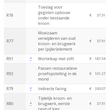
Toeslag voor
gegoten opbouw
R76
€
37.51
onder bestaande
kroon
Moeizaam
verwijderen van oud
R77
€
37.51
kroon- en brugwerk
per (pijler)element
R91
*
Wortelkap met stift
€
187.54
Passen restauratieve
R92
proefopstelling in de
€
101.27
mond
R79
*
Indirecte facing
€
330.07
Tijdelijk kroon- en
R80
*
brugwerk, eerste
€
37.51
tand of kies