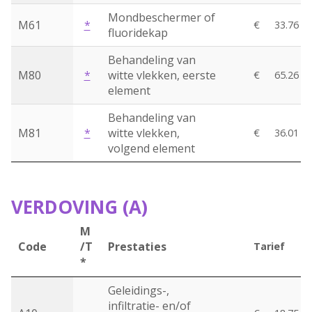
Mondbeschermer of
M61
*
€
33.76
fluoridekap
Behandeling van
M80
*
witte vlekken, eerste
€
65.26
element
Behandeling van
M81
*
witte vlekken,
€
36.01
volgend element
VERDOVING (A)
M
Code
/T
Prestaties
Tarief
*
Geleidings-,
infiltratie- en/of