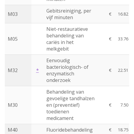
Gebitsreiniging, per
M03
€
16.82
vijf minuten
Niet-restauratieve
behandeling van
M05
€
33.76
cariës in het
melkgebit
Eenvoudig
bacteriologisch- of
M32
*
€
22.51
enzymatisch
onderzoek
Behandeling van
gevoelige tandhalzen
M30
en (preventief)
€
7.50
toedienen
medicament
M40
Fluoridebehandeling
€
18.75