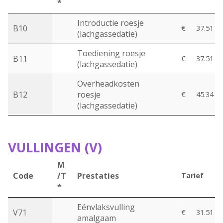
*
Introductie roesje
B10
€
37.51
(lachgassedatie)
Toediening roesje
B11
€
37.51
(lachgassedatie)
Overheadkosten
B12
roesje
€
45.34
(lachgassedatie)
VULLINGEN (V)
M
Code
/T
Prestaties
Tarief
*
Eénvlaksvulling
V71
€
31.51
amalgaam