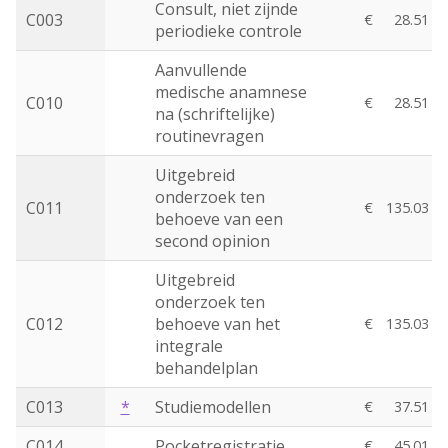
Consult, niet zijnde
C003
€
28.51
periodieke controle
Aanvullende
medische anamnese
C010
€
28.51
na (schriftelijke)
routinevragen
Uitgebreid
onderzoek ten
C011
€
135.03
behoeve van een
second opinion
Uitgebreid
onderzoek ten
C012
behoeve van het
€
135.03
integrale
behandelplan
C013
*
Studiemodellen
€
37.51
C014
Pocketregistratie
€
45.01