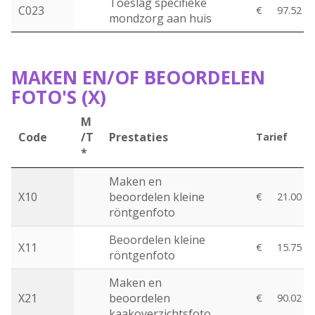
Toeslag specifieke
C023
€
97.52
mondzorg aan huis
MAKEN EN/OF BEOORDELEN
FOTO'S (X)
M
Code
/T
Prestaties
Tarief
*
Maken en
X10
beoordelen kleine
€
21.00
röntgenfoto
Beoordelen kleine
X11
€
15.75
röntgenfoto
Maken en
X21
beoordelen
€
90.02
kaakoverzichtsfoto