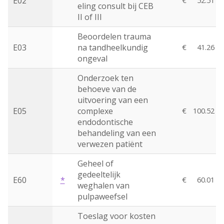
E02
€
52.51
eling consult bij CEB
II of III
Beoordelen trauma
E03
na tandheelkundig
€
41.26
ongeval
Onderzoek ten
behoeve van de
uitvoering van een
E05
complexe
€
100.52
endodontische
behandeling van een
verwezen patiënt
Geheel of
gedeeltelijk
E60
*
€
60.01
weghalen van
pulpaweefsel
Toeslag voor kosten