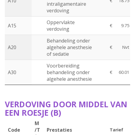
A10
€
18.75
intraligamentaire
verdoving
Oppervlakte
A15
€
9.75
verdoving
Behandeling onder
A20
algehele anesthesie
€
Nvt
of sedatie
Voorbereiding
A30
behandeling onder
€
60.01
algehele anesthesie
VERDOVING DOOR MIDDEL VAN
EEN ROESJE (B)
M
Code
/T
Prestaties
Tarief